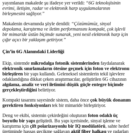
yayımlanan makalede şu ifadeye yer verildi:
“6G teknolojisinin
evrimi, iletişim, radar ve elektronik harp uygulamalarının
birleşmesini sağlıyor.”
Makalenin devamında şöyle denildi:
“Çözümümüz, sinyal
depolama, karıştırma ve iletim performansını kompakt, çok işlevli
bir mimaride üstün biçimde sunarak, yeni nesil elektronik harp için
çığır açıcı bir yaklaşım getiriyor.”
Çin’in 6G Alanındaki Liderliği
Ekip, sistemde
mikrodalga fotonik sistemlerinden
faydalanarak
elektronik sınırlamaların ötesine geçmek için foton ve elektronu
birleştiren
bir yapı kullandı. Geleneksel sistemlerin tekil işlevlere
odaklandığına dikkat çeken araştırmacılar, geliştirilen 6G cihazının
algılama, analiz ve veri iletimini düşük güçle entegre biçimde
gerçekleştirdiğini
belirtiyor.
Kompakt tasarımı sayesinde sistem, daha önce
çok büyük donanım
gerektiren fonksiyonları
tek bir mimaride birleştiriyor.
Deng ve ekibi, sistemin çekirdeğini oluşturan
foton odaklı üç
boyutlu bir yapı
geliştirdi. Bu yapı içerisinde, sinyal işleme ve
karıştırma için
çift polarizasyonlu bir IQ modülatörü
, sahte hedef
üretiminde hassas gecikme sağlayan
aktif fiber halkası
ve radarları