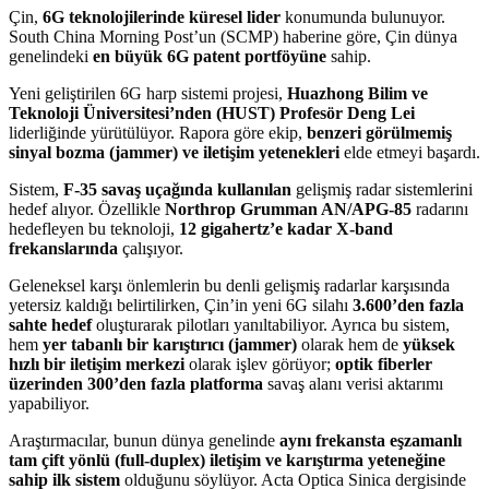
Çin,
6G teknolojilerinde küresel lider
konumunda bulunuyor.
South China Morning Post’un (SCMP) haberine göre, Çin dünya
genelindeki
en büyük 6G patent portföyüne
sahip.
Yeni geliştirilen 6G harp sistemi projesi,
Huazhong Bilim ve
Teknoloji Üniversitesi’nden (HUST) Profesör Deng Lei
liderliğinde yürütülüyor. Rapora göre ekip,
benzeri görülmemiş
sinyal bozma (jammer) ve iletişim yetenekleri
elde etmeyi başardı.
Sistem,
F-35 savaş uçağında kullanılan
gelişmiş radar sistemlerini
hedef alıyor. Özellikle
Northrop Grumman AN/APG-85
radarını
hedefleyen bu teknoloji,
12 gigahertz’e kadar X-band
frekanslarında
çalışıyor.
Geleneksel karşı önlemlerin bu denli gelişmiş radarlar karşısında
yetersiz kaldığı belirtilirken, Çin’in yeni 6G silahı
3.600’den fazla
sahte hedef
oluşturarak pilotları yanıltabiliyor. Ayrıca bu sistem,
hem
yer tabanlı bir karıştırıcı (jammer)
olarak hem de
yüksek
hızlı bir iletişim merkezi
olarak işlev görüyor;
optik fiberler
üzerinden 300’den fazla platforma
savaş alanı verisi aktarımı
yapabiliyor.
Araştırmacılar, bunun dünya genelinde
aynı frekansta eşzamanlı
tam çift yönlü (full-duplex) iletişim ve karıştırma yeteneğine
sahip ilk sistem
olduğunu söylüyor. Acta Optica Sinica dergisinde