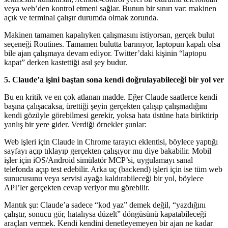
veya web’den kontrol etmeni sağlar. Bunun bir sınırı var: makinen
açık ve terminal çalışır durumda olmak zorunda.
Makinen tamamen kapalıyken çalışmasını istiyorsan, gerçek bulut
seçeneği Routines. Tamamen bulutta barınıyor, laptopun kapalı olsa
bile ajan çalışmaya devam ediyor. Twitter’daki kişinin “laptopu
kapat” derken kastettiği asıl şey budur.
5. Claude’a işini baştan sona kendi doğrulayabileceği bir yol ver
Bu en kritik ve en çok atlanan madde. Eğer Claude saatlerce kendi
başına çalışacaksa, ürettiği şeyin gerçekten çalışıp çalışmadığını
kendi gözüyle görebilmesi gerekir, yoksa hata üstüne hata biriktirip
yanlış bir yere gider. Verdiği örnekler şunlar:
Web işleri için Claude in Chrome tarayıcı eklentisi, böylece yaptığı
sayfayı açıp tıklayıp gerçekten çalışıyor mu diye bakabilir. Mobil
işler için iOS/Android simülatör MCP’si, uygulamayı sanal
telefonda açıp test edebilir. Arka uç (backend) işleri için ise tüm web
sunucusunu veya servisi ayağa kaldırabileceği bir yol, böylece
API’ler gerçekten cevap veriyor mu görebilir.
Mantık şu: Claude’a sadece “kod yaz” demek değil, “yazdığını
çalıştır, sonucu gör, hatalıysa düzelt” döngüsünü kapatabileceği
araçları vermek. Kendi kendini denetleyemeyen bir ajan ne kadar