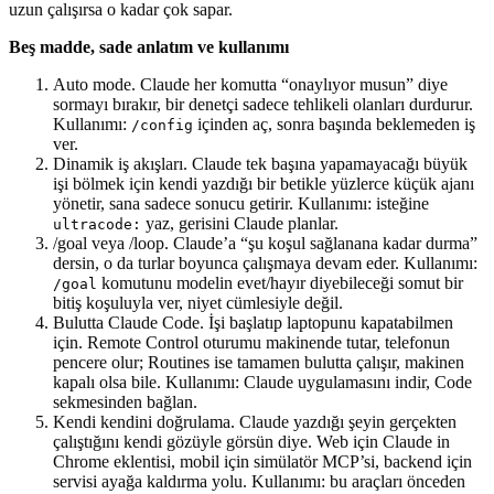
uzun çalışırsa o kadar çok sapar.
Beş madde, sade anlatım ve kullanımı
Auto mode. Claude her komutta “onaylıyor musun” diye
sormayı bırakır, bir denetçi sadece tehlikeli olanları durdurur.
Kullanımı:
içinden aç, sonra başında beklemeden iş
/config
ver.
Dinamik iş akışları. Claude tek başına yapamayacağı büyük
işi bölmek için kendi yazdığı bir betikle yüzlerce küçük ajanı
yönetir, sana sadece sonucu getirir. Kullanımı: isteğine
yaz, gerisini Claude planlar.
ultracode:
/goal veya /loop. Claude’a “şu koşul sağlanana kadar durma”
dersin, o da turlar boyunca çalışmaya devam eder. Kullanımı:
komutunu modelin evet/hayır diyebileceği somut bir
/goal
bitiş koşuluyla ver, niyet cümlesiyle değil.
Bulutta Claude Code. İşi başlatıp laptopunu kapatabilmen
için. Remote Control oturumu makinende tutar, telefonun
pencere olur; Routines ise tamamen bulutta çalışır, makinen
kapalı olsa bile. Kullanımı: Claude uygulamasını indir, Code
sekmesinden bağlan.
Kendi kendini doğrulama. Claude yazdığı şeyin gerçekten
çalıştığını kendi gözüyle görsün diye. Web için Claude in
Chrome eklentisi, mobil için simülatör MCP’si, backend için
servisi ayağa kaldırma yolu. Kullanımı: bu araçları önceden