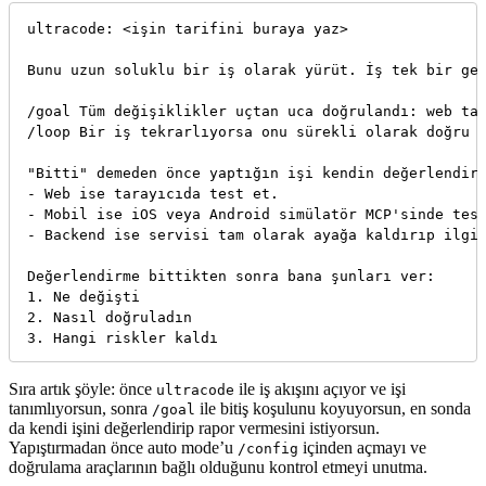
ultracode: <işin tarifini buraya yaz>

Bunu uzun soluklu bir iş olarak yürüt. İş tek bir geç
/goal Tüm değişiklikler uçtan uca doğrulandı: web tar
/loop Bir iş tekrarlıyorsa onu sürekli olarak doğru ç
"Bitti" demeden önce yaptığın işi kendin değerlendir 
- Web ise tarayıcıda test et.

- Mobil ise iOS veya Android simülatör MCP'sinde test
- Backend ise servisi tam olarak ayağa kaldırıp ilgil
Değerlendirme bittikten sonra bana şunları ver:

1. Ne değişti

2. Nasıl doğruladın

Sıra artık şöyle: önce
ile iş akışını açıyor ve işi
ultracode
tanımlıyorsun, sonra
ile bitiş koşulunu koyuyorsun, en sonda
/goal
da kendi işini değerlendirip rapor vermesini istiyorsun.
Yapıştırmadan önce auto mode’u
içinden açmayı ve
/config
doğrulama araçlarının bağlı olduğunu kontrol etmeyi unutma.