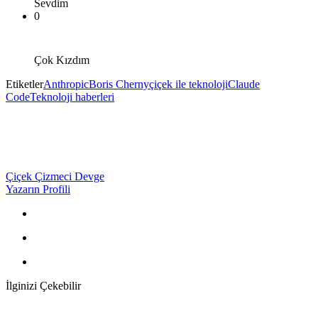
Sevdim
0
Çok Kızdım
Etiketler
Anthropic
Boris Cherny
çiçek ile teknoloji
Claude
Code
Teknoloji haberleri
Çiçek Çizmeci Devge
Yazarın Profili
İlginizi Çekebilir