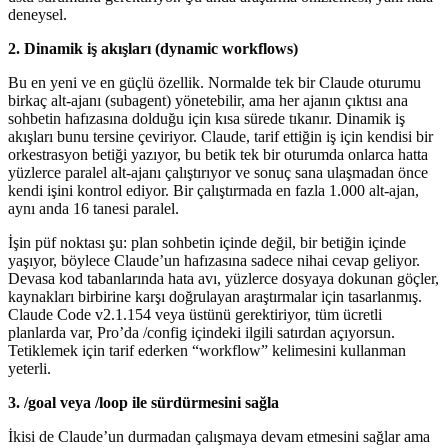
deneysel.
2. Dinamik iş akışları (dynamic workflows)
Bu en yeni ve en güçlü özellik. Normalde tek bir Claude oturumu
birkaç alt-ajanı (subagent) yönetebilir, ama her ajanın çıktısı ana
sohbetin hafızasına dolduğu için kısa sürede tıkanır. Dinamik iş
akışları bunu tersine çeviriyor. Claude, tarif ettiğin iş için kendisi bir
orkestrasyon betiği yazıyor, bu betik tek bir oturumda onlarca hatta
yüzlerce paralel alt-ajanı çalıştırıyor ve sonuç sana ulaşmadan önce
kendi işini kontrol ediyor. Bir çalıştırmada en fazla 1.000 alt-ajan,
aynı anda 16 tanesi paralel.
İşin püf noktası şu: plan sohbetin içinde değil, bir betiğin içinde
yaşıyor, böylece Claude’un hafızasına sadece nihai cevap geliyor.
Devasa kod tabanlarında hata avı, yüzlerce dosyaya dokunan göçler,
kaynakları birbirine karşı doğrulayan araştırmalar için tasarlanmış.
Claude Code v2.1.154 veya üstünü gerektiriyor, tüm ücretli
planlarda var, Pro’da /config içindeki ilgili satırdan açıyorsun.
Tetiklemek için tarif ederken “workflow” kelimesini kullanman
yeterli.
3. /goal veya /loop ile sürdürmesini sağla
İkisi de Claude’un durmadan çalışmaya devam etmesini sağlar ama