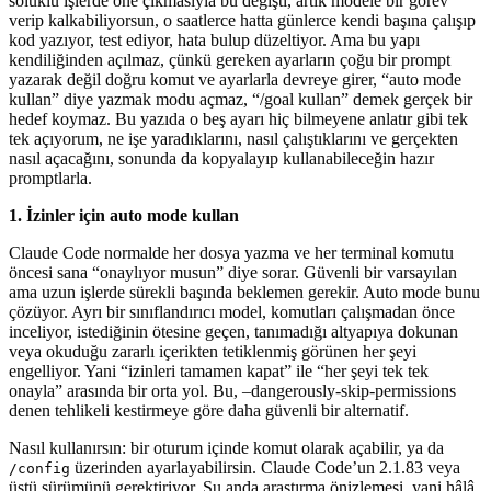
soluklu işlerde öne çıkmasıyla bu değişti, artık modele bir görev
verip kalkabiliyorsun, o saatlerce hatta günlerce kendi başına çalışıp
kod yazıyor, test ediyor, hata bulup düzeltiyor. Ama bu yapı
kendiliğinden açılmaz, çünkü gereken ayarların çoğu bir prompt
yazarak değil doğru komut ve ayarlarla devreye girer, “auto mode
kullan” diye yazmak modu açmaz, “/goal kullan” demek gerçek bir
hedef koymaz. Bu yazıda o beş ayarı hiç bilmeyene anlatır gibi tek
tek açıyorum, ne işe yaradıklarını, nasıl çalıştıklarını ve gerçekten
nasıl açacağını, sonunda da kopyalayıp kullanabileceğin hazır
promptlarla.
1. İzinler için auto mode kullan
Claude Code normalde her dosya yazma ve her terminal komutu
öncesi sana “onaylıyor musun” diye sorar. Güvenli bir varsayılan
ama uzun işlerde sürekli başında beklemen gerekir. Auto mode bunu
çözüyor. Ayrı bir sınıflandırıcı model, komutları çalışmadan önce
inceliyor, istediğinin ötesine geçen, tanımadığı altyapıya dokunan
veya okuduğu zararlı içerikten tetiklenmiş görünen her şeyi
engelliyor. Yani “izinleri tamamen kapat” ile “her şeyi tek tek
onayla” arasında bir orta yol. Bu, –dangerously-skip-permissions
denen tehlikeli kestirmeye göre daha güvenli bir alternatif.
Nasıl kullanırsın: bir oturum içinde komut olarak açabilir, ya da
üzerinden ayarlayabilirsin. Claude Code’un 2.1.83 veya
/config
üstü sürümünü gerektiriyor. Şu anda araştırma önizlemesi, yani hâlâ