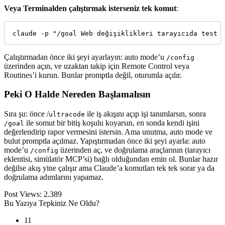
Veya Terminalden çalıştırmak isterseniz tek komut
:
claude -p "/goal Web değişiklikleri tarayıcıda test 
Çalıştırmadan önce iki şeyi ayarlayın: auto mode’u
/config
üzerinden açın, ve uzaktan takip için Remote Control veya
Routines’i kurun. Bunlar promptla değil, oturumla açılır.
Peki O Halde Nereden Başlamalısın
Sıra şu: önce /
ile iş akışını açıp işi tanımlarsın, sonra
ultracode
ile somut bir bitiş koşulu koyarsın, en sonda kendi işini
/goal
değerlendirip rapor vermesini istersin. Ama unutma, auto mode ve
bulut promptla açılmaz. Yapıştırmadan önce iki şeyi ayarla: auto
mode’u
üzerinden aç, ve doğrulama araçlarının (tarayıcı
/config
eklentisi, simülatör MCP’si) bağlı olduğundan emin ol. Bunlar hazır
değilse akış yine çalışır ama Claude’a komutları tek tek sorar ya da
doğrulama adımlarını yapamaz.
Post Views:
2.389
Bu Yazıya Tepkiniz Ne Oldu?
11