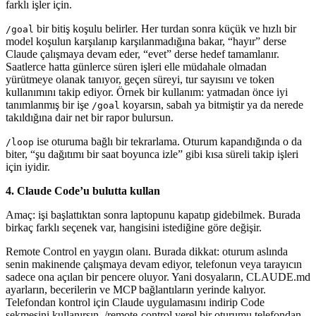
farklı işler için.
bir bitiş koşulu belirler. Her turdan sonra küçük ve hızlı bir
/goal
model koşulun karşılanıp karşılanmadığına bakar, “hayır” derse
Claude çalışmaya devam eder, “evet” derse hedef tamamlanır.
Saatlerce hatta günlerce süren işleri elle müdahale olmadan
yürütmeye olanak tanıyor, geçen süreyi, tur sayısını ve token
kullanımını takip ediyor. Örnek bir kullanım: yatmadan önce iyi
tanımlanmış bir işe
koyarsın, sabah ya bitmiştir ya da nerede
/goal
takıldığına dair net bir rapor bulursun.
ise oturuma bağlı bir tekrarlama. Oturum kapandığında o da
/loop
biter, “şu dağıtımı bir saat boyunca izle” gibi kısa süreli takip işleri
için iyidir.
4. Claude Code’u bulutta kullan
Amaç: işi başlattıktan sonra laptopunu kapatıp gidebilmek. Burada
birkaç farklı seçenek var, hangisini istediğine göre değişir.
Remote Control en yaygın olanı. Burada dikkat: oturum aslında
senin makinende çalışmaya devam ediyor, telefonun veya tarayıcın
sadece ona açılan bir pencere oluyor. Yani dosyaların, CLAUDE.md
ayarların, becerilerin ve MCP bağlantıların yerinde kalıyor.
Telefondan kontrol için Claude uygulamasını indirip Code
sekmesini kullanırsın, /remote-control yerel bir oturumu telefondan