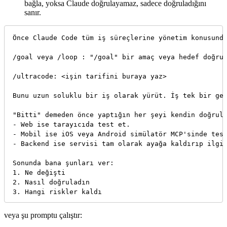
bağla, yoksa Claude doğrulayamaz, sadece doğruladığını
sanır.
Önce Claude Code tüm iş süreçlerine yönetim konusunda
/goal veya /loop : "/goal" bir amaç veya hedef doğrul
/ultracode: <işin tarifini buraya yaz>

Bunu uzun soluklu bir iş olarak yürüt. İş tek bir geç
"Bitti" demeden önce yaptığın her şeyi kendin doğrula
- Web ise tarayıcıda test et.

- Mobil ise iOS veya Android simülatör MCP'sinde test
- Backend ise servisi tam olarak ayağa kaldırıp ilgil
Sonunda bana şunları ver:

1. Ne değişti

2. Nasıl doğruladın

veya şu promptu çalıştır: