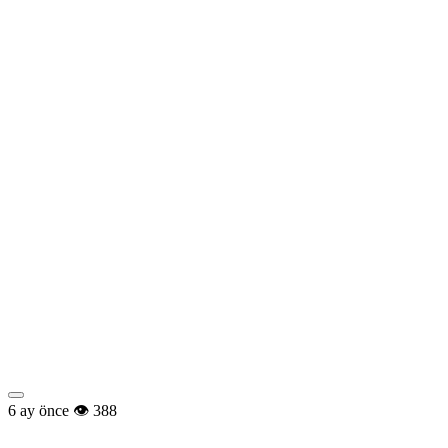
6 ay önce
388