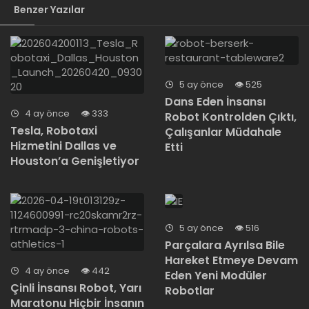
Benzer Yazılar
5 ay önce
525
Dans Eden İnsansı
4 ay önce
333
Robot Kontrolden Çıktı,
Tesla, Robotaxi
Çalışanlar Müdahale
Hizmetini Dallas ve
Etti
Houston’a Genişletiyor
5 ay önce
516
Parçalara Ayrılsa Bile
Hareket Etmeye Devam
4 ay önce
442
Eden Yeni Modüler
Çinli İnsansı Robot, Yarı
Robotlar
Maratonu Hiçbir İnsanın