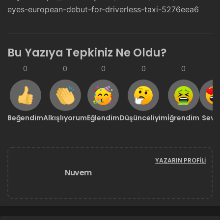
eyes-european-debut-for-driverless-taxi-5276eea6
Bu Yazıya Tepkiniz Ne Oldu?
0
0
0
0
0
0
Beğendim
Alkışlıyorum
Eğlendim
Düşünceliyim
İğrendim
Sevd
YAZARIN PROFILI
Nuvem