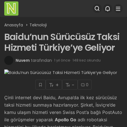
Anasayfa
Teknoloji
Baidu’nun Sürücüsüz Taksi
Hizmeti Türkiye’ye Geliyor
Nuvem
tarafından
1 yıl önce
148 kez okundu
+
-
0
Çinli internet devi Baidu, Avrupa’da ilk kez sürücüsüz
taksi hizmeti sunmaya hazırlanıyor. Şirket, İsviçre’de
kamu ulaşım hizmeti veren Swiss Post’a bağlı PostAuto
ile görüşmeler yaparak
Apollo Go
adlı robotaksi