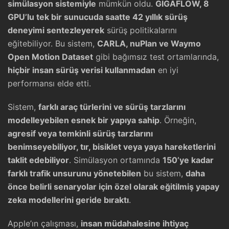
simülasyon sistemiyle
mümkün oldu.
GIGAFLOW, 8
GPU’lu tek bir sunucuda saatte 42 yıllık sürüş
deneyimi sentezleyerek
sürüş politikalarını
eğitebiliyor. Bu sistem,
CARLA, nuPlan ve Waymo
Open Motion Dataset
gibi bağımsız test ortamlarında,
hiçbir insan sürüş verisi kullanmadan
en iyi
performansı elde etti.
Sistem,
farklı araç türlerini ve sürüş tarzlarını
modelleyebilen esnek bir yapıya sahip
. Örneğin,
agresif veya temkinli sürüş tarzlarını
benimseyebiliyor, tır, bisiklet veya yaya hareketlerini
taklit edebiliyor
. Simülasyon ortamında
150’ye kadar
farklı trafik unsurunu yönetebilen
bu sistem,
daha
önce belirli senaryolar için özel olarak eğitilmiş yapay
zeka modellerini geride bıraktı
.
Apple’ın çalışması,
insan müdahalesine ihtiyaç