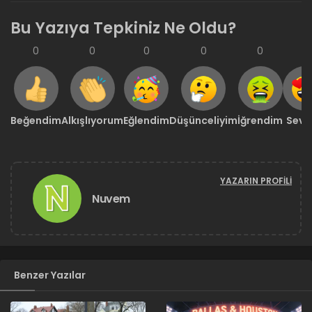
Bu Yazıya Tepkiniz Ne Oldu?
0
0
0
0
0
0
Beğendim
Alkışlıyorum
Eğlendim
Düşünceliyim
İğrendim
Sevd
YAZARIN PROFILI
Nuvem
Benzer Yazılar