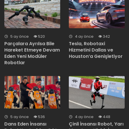
5 ay önce
520
4 ay önce
342
Parçalara Ayrılsa Bile
Tesla, Robotaxi
Hareket Etmeye Devam
Hizmetini Dallas ve
Eden Yeni Modüler
Houston’a Genişletiyor
Robotlar
5 ay önce
536
4 ay önce
448
Dans Eden İnsansı
Çinli İnsansı Robot, Yarı