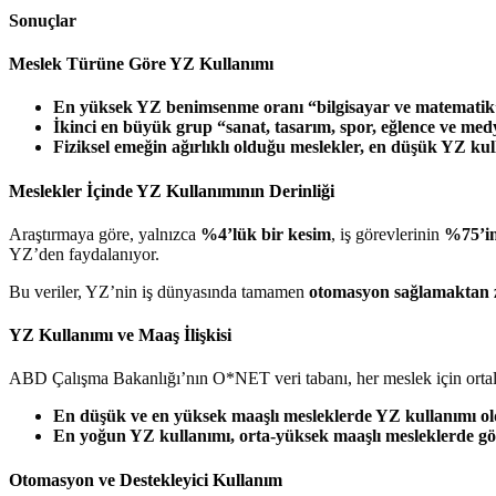
Sonuçlar
Meslek Türüne Göre YZ Kullanımı
En yüksek YZ benimsenme oranı “bilgisayar ve matematik”
İkinci en büyük grup “sanat, tasarım, spor, eğlence ve med
Fiziksel emeğin ağırlıklı olduğu meslekler, en düşük YZ kul
Meslekler İçinde YZ Kullanımının Derinliği
Araştırmaya göre, yalnızca
%4’lük bir kesim
, iş görevlerinin
%75’in
YZ’den faydalanıyor.
Bu veriler, YZ’nin iş dünyasında tamamen
otomasyon sağlamaktan zi
YZ Kullanımı ve Maaş İlişkisi
ABD Çalışma Bakanlığı’nın O*NET veri tabanı, her meslek için ortalam
En düşük ve en yüksek maaşlı mesleklerde YZ kullanımı o
En yoğun YZ kullanımı, orta-yüksek maaşlı mesleklerde gö
Otomasyon ve Destekleyici Kullanım