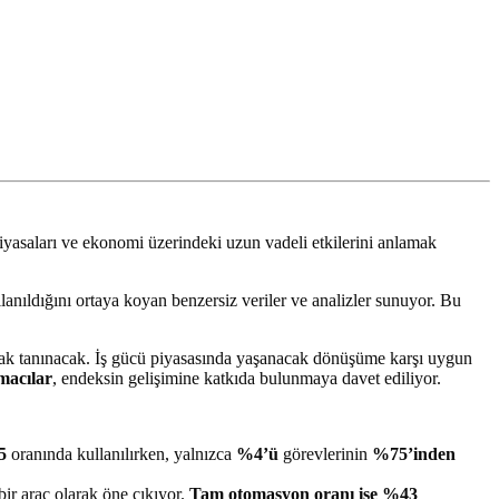
iyasaları ve ekonomi üzerindeki uzun vadeli etkilerini anlamak
ıldığını ortaya koyan benzersiz veriler ve analizler sunuyor. Bu
anak tanınacak. İş gücü piyasasında yaşanacak dönüşüme karşı uygun
macılar
, endeksin gelişimine katkıda bulunmaya davet ediliyor.
5
oranında kullanılırken, yalnızca
%4’ü
görevlerinin
%75’inden
bir araç olarak öne çıkıyor.
Tam otomasyon oranı ise %43