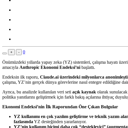
0
+
-
Önümüzdeki yıllarda yapay zeka (YZ) sistemleri, çalışma hayatı üzer
amacıyla
Anthropic Ekonomi Endeksi’ni
başlattı.
Endeksin ilk raporu,
Claude.ai üzerindeki milyonlarca anonimleşt
çalışma, YZ’nin gerçek dünya görevlerine nasıl entegre edildiğine dair
Ayrıca, bu analizde kullanılan veri seti
açık kaynak
olarak sunulacak 
politika yanıtlarını geliştirmek için farklı bakış açılarına ihtiyaç duy
Ekonomi Endeksi’nin İlk Raporundan Öne Çıkan Bulgular
YZ kullanımı en çok yazılım geliştirme ve teknik yazım ala
fazlasında
YZ desteğinden yararlanıyor.
YZ’nin kullanım biçimi daha çok “destekleyici” (augmenta