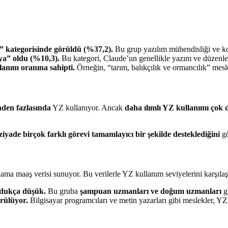
 kategorisinde görüldü (%37,2).
Bu grup yazılım mühendisliği ve kodl
ya” oldu (%10,3).
Bu kategori, Claude’un genellikle yazım ve düzenlem
lanım oranına sahipti.
Örneğin, “tarım, balıkçılık ve ormancılık” mesl
den fazlasında
YZ kullanıyor. Ancak
daha ılımlı YZ kullanımı çok 
yade birçok farklı görevi tamamlayıcı bir şekilde desteklediğini
gö
a maaş verisi sunuyor. Bu verilerle YZ kullanım seviyelerini karşılaş
ldukça düşük.
Bu gruba
şampuan uzmanları ve doğum uzmanları
g
rülüyor.
Bilgisayar programcıları ve metin yazarları gibi meslekler, YZ