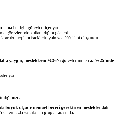
ama ile ilgili görevleri içeriyor.
e görevlerinde kullanıldığını gösterdi.
ek grubu, toplam isteklerin yalnızca %0,1’ini oluşturdu.
daha yaygın
;
mesleklerin %36’sı
görevlerinin en az
%25’inde
steriyor.
tırdığımızda:
ibi
büyük ölçüde manuel beceri gerektiren meslekler
dahil.
’den en fazla yararlanan gruplar arasında.