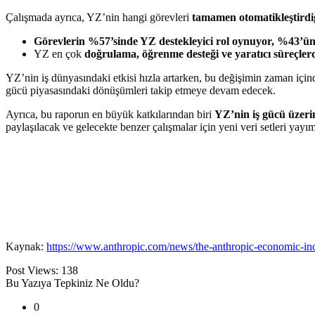
Çalışmada ayrıca, YZ’nin hangi görevleri
tamamen otomatikleştirdi
Görevlerin %57’sinde YZ destekleyici rol oynuyor, %43’ün
YZ en çok
doğrulama, öğrenme desteği ve yaratıcı süreçler
YZ’nin iş dünyasındaki etkisi hızla artarken, bu değişimin zaman içinde
gücü piyasasındaki dönüşümleri takip etmeye devam edecek.
Ayrıca, bu raporun en büyük katkılarından biri
YZ’nin iş gücü üzerin
paylaşılacak ve gelecekte benzer çalışmalar için yeni veri setleri yayım
Kaynak:
https://www.anthropic.com/news/the-anthropic-economic-in
Post Views:
138
Bu Yazıya Tepkiniz Ne Oldu?
0