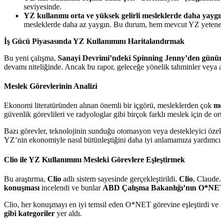
seviyesinde.
YZ kullanımı orta ve yüksek gelirli mesleklerde daha yaygı
mesleklerde daha az yaygın. Bu durum, hem mevcut YZ yetenekle
İş Gücü Piyasasında YZ Kullanımını Haritalandırmak
Bu yeni çalışma,
Sanayi Devrimi’ndeki Spinning Jenny’den günümüz
devamı niteliğinde. Ancak bu rapor, geleceğe yönelik tahminler veya a
Meslek Görevlerinin Analizi
Ekonomi literatüründen alınan önemli bir içgörü, mesleklerden çok
me
güvenlik görevlileri ve radyologlar gibi birçok farklı meslek için de or
Bazı görevler, teknolojinin sunduğu otomasyon veya destekleyici özel
YZ’nin ekonomiyle nasıl bütünleştiğini daha iyi anlamamıza yardımcı o
Clio ile YZ Kullanımını Mesleki Görevlere Eşleştirmek
Bu araştırma,
Clio
adlı sistem sayesinde gerçekleştirildi.
Clio
, Claude.
konuşması
incelendi ve bunlar
ABD Çalışma Bakanlığı’nın O*NET ve
Clio, her konuşmayı en iyi temsil eden O*NET görevine eşleştirdi ve
gibi kategoriler
yer aldı.