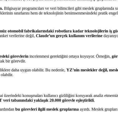
n.
Bilgisayar programcıları ve veri bilimcileri gibi meslek gruplarında s
rinin sınırlarını hem de teknolojinin benimsenmesindeki pratik engelle
 otomobil fabrikalarındaki robotlara kadar teknolojilerin iş gücü
nket verilerine değil,
Claude’un gerçek kullanım verilerine
dayanıyo
sleki görevlerin
incelenmesi gerektiğini ortaya koyuyor. Örneğin,
gör
tak bir görevdir.
liklere daha uygun olabilir. Bu nedenle,
YZ’nin meslekler değil, mesle
labilir.
ai üzerindeki konuşmaları kullanıcı gizliliğini koruyarak analiz etmemiz
ri tabanındaki yaklaşık 20.000 görevle eşleştirildi
.
 ardından
bu görevleri ilgili meslek gruplarına
ayırdı. Meslek grupları