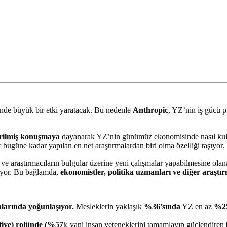
inde büyük bir etki yaratacak. Bu nedenle
Anthropic
, YZ’nin iş gücü p
irilmiş konuşmaya
dayanarak YZ’nin günümüz ekonomisinde nasıl kullan
 bugüne kadar yapılan en net araştırmalardan biri olma özelliği taşıyor.
ve araştırmacıların bulgular üzerine yeni çalışmalar yapabilmesine ol
uluyor. Bu bağlamda,
ekonomistler, politika uzmanları ve diğer araştır
nlarında yoğunlaşıyor.
Mesleklerin yaklaşık
%36’sında
YZ en az
%2
tive) rolünde (%57)
; yani insan yeteneklerini tamamlayıp güçlendiren 