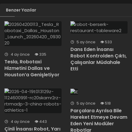
Benzer Yazılar
5 ay önce
533
Dans Eden İnsansı
4 ay önce
335
Robot Kontrolden Çıktı,
Tesla, Robotaxi
Çalışanlar Müdahale
Hizmetini Dallas ve
Etti
Houston’a Genişletiyor
5 ay önce
518
Parçalara Ayrılsa Bile
Hareket Etmeye Devam
4 ay önce
443
Eden Yeni Modüler
Çinli İnsansı Robot, Yarı
Robotlar