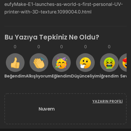
eufyMake-E1-launches-as-world-s-first-personal-UV-
printer-with-3D-texture.1099004.0.html
Bu Yazıya Tepkiniz Ne Oldu?
0
0
0
0
0
0
Beğendim
Alkışlıyorum
Eğlendim
Düşünceliyim
İğrendim
Sevd
YAZARIN PROFILI
Nuvem