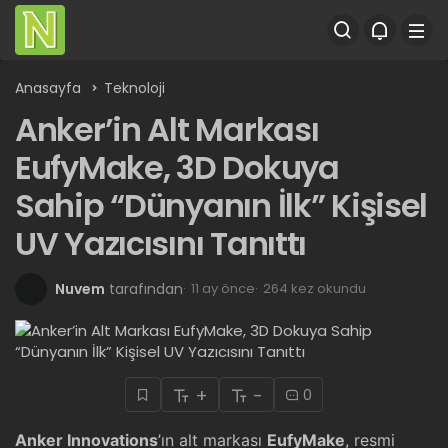
Anasayfa
Teknoloji
Anker’in Alt Markası
EufyMake, 3D Dokuya
Sahip “Dünyanın İlk” Kişisel
UV Yazıcısını Tanıttı
Nuvem
tarafından
11 ay önce
264 kez okundu
+
-
0
Anker Innovations
’ın alt markası
EufyMake
, resmi