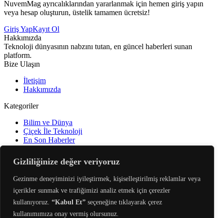
NuvemMag ayrıcalıklarından yararlanmak için hemen giriş yapın
veya hesap oluşturun, üstelik tamamen ücretsiz!
Giriş Yap
Kayıt Ol
Hakkımızda
Teknoloji dünyasının nabzını tutan, en güncel haberleri sunan
platform.
Bize Ulaşın
İletişim
Hakkımızda
Kategoriler
Bilim ve Dünya
Çiçek İle Teknoloji
En Son Haberler
Gündem
Öne Çıkanlar
Gizliliğinize değer veriyoruz
Sürdürülebilirlik
Teknoloji
Gezinme deneyiminizi iyileştirmek, kişiselleştirilmiş reklamlar veya
Yapay Zeka
içerikler sunmak ve trafiğimizi analiz etmek için çerezler
Yapay Zeka Uygulamaları
kullanıyoruz.
“Kabul Et”
seçeneğine tıklayarak çerez
Bizi Takip Edin
kullanımımıza onay vermiş olursunuz.
Takip
Takip
Takip
Abone
Takip