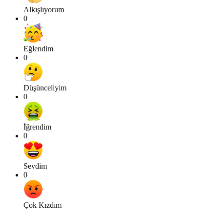
Alkışlıyorum
0
Eğlendim
0
Düşünceliyim
0
İğrendim
0
Sevdim
0
Çok Kızdım