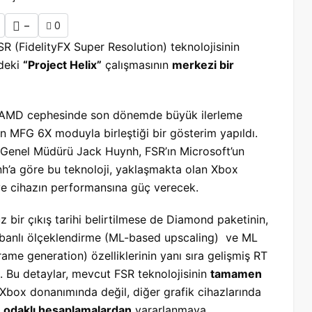
-
0
SR (FidelityFX Super Resolution) teknolojisinin
ndeki
“Project Helix”
çalışmasının
merkezi bir
e AMD cephesinde son dönemde büyük ilerleme
in MFG 6X moduyla birleştiği bir gösterim yapıldı.
 Genel Müdürü Jack Huynh, FSR’ın Microsoft’un
ynh’a göre bu teknoloji, yaklaşmakta olan Xbox
e cihazın performansına güç verecek.
bir çıkış tarihi belirtilmese de Diamond paketinin,
 tabanlı ölçeklendirme (ML-based upscaling) ve ML
ame generation) özelliklerinin yanı sıra gelişmiş RT
ı. Bu detaylar, mevcut FSR teknolojisinin
tamamen
box donanımında değil, diğer grafik cihazlarında
 odaklı hesaplamalardan
yararlanmaya