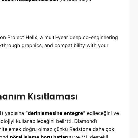
on Project Helix, a multi-year deep co-engineering
kthrough graphics, and compatibility with your
anım Kısıtlaması
ri) yapısına
“derinlemesine entegre”
edileceğini ve
olojiyi kullanabileceğini belirtti. Diamond’ı
ak nitelemek doğru olmaz çünkü Redstone daha çok
mond
nöral işleme boru hatlarını
ve ML destekli