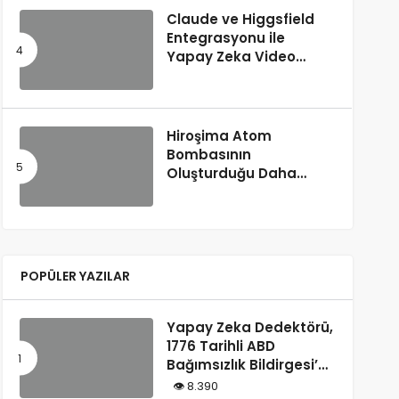
Claude ve Higgsfield
Entegrasyonu ile
Yapay Zeka Video
Üretimi
Hiroşima Atom
Bombasının
Oluşturduğu Daha
Önce Bilinmeyen Bir
Madde Keşfedildi
POPÜLER YAZILAR
Yapay Zeka Dedektörü,
1776 Tarihli ABD
Bağımsızlık Bildirgesi’ni
“Yapay Zeka
8.390