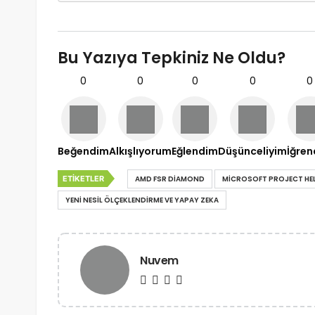
Bu Yazıya Tepkiniz Ne Oldu?
0
0
0
0
0
Beğendim
Alkışlıyorum
Eğlendim
Düşünceliyim
İğre
ETIKETLER
AMD FSR DIAMOND
MICROSOFT PROJECT HEL
YENI NESIL ÖLÇEKLENDIRME VE YAPAY ZEKA
Nuvem