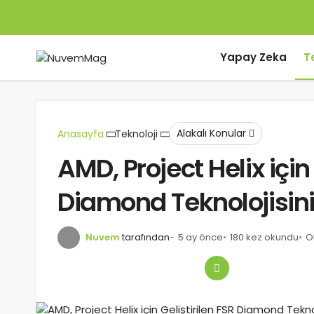
Yapay Zeka
T
Alakalı Konular
Anasayfa
Teknoloji
AMD, Project Helix için 
Diamond Teknolojisini 
Nuvem
tarafından
5 ay önce
180 kez okundu
O