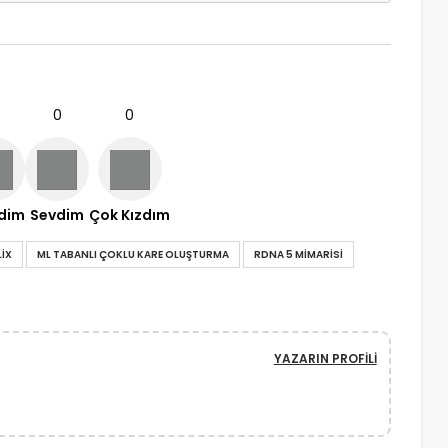
0
0
ndim
Sevdim
Çok Kızdım
IX
ML TABANLI ÇOKLU KARE OLUŞTURMA
RDNA 5 MIMARISI
YAZARIN PROFILI