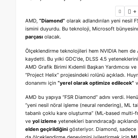
+
AMD,
“Diamond”
olarak adlandırılan yeni nesil F
ismini duyurdu. Bu teknoloji, Microsoft bünyesi
parçası
olacak.
Ölçeklendirme teknolojileri hem NVIDIA hem d
kaydetti. Bu yılki GDC’de, DLSS 4.5 yeteneklerin
AMD Grafik Birimi Kıdemli Başkan Yardımcısı ve
“Project Helix” projesindeki rolünü açıkladı. Hu
donanımı için
“yerel olarak optimize edilecek”
v
AMD bu yapıya “FSR Diamond” adını verdi. Henüz 
“yeni nesil nöral işleme (neural rendering), ML
tabanlı çoklu kare oluşturma” (ML-based multi-fr
ve
yol izleme
yetenekleri barındıracağı açıkland
elden geçirildiğini
gösteriyor. Diamond, sadece X
da ölçeklendirme deneyimini iyileştirmek için
ML