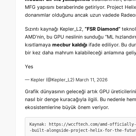
MFG yapısını beraberinde getiriyor. Project Heli
donanımlar olduğunu ancak uzun vadede Radeon G
Sızıntı kaynağı Kepler_L2,
“FSR Diamond”
teknol
AMD’nin, bu GPU neslinin sunduğu “ML hızlandırm
kısıtlamaya
mecbur kaldığı
ifade ediliyor. Bu du
bir kez daha mahrum kalabileceği anlamına geliy
Yes
— Kepler (@Kepler_L2)
March 11, 2026
Grafik dünyasının geleceği artık GPU üreticileri
nasıl bir denge kuracağıyla ilgili. Bu nedenle
ekosistemlerine büyük önem veriyor.
Kaynak: 
https://wccftech.com/amd-officially
-built-alongside-project-helix-for-the-futu