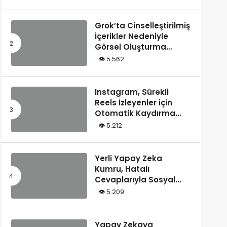
Tarafından Yazılmış”
Olarak Tanımladı
Grok’ta Cinselleştirilmiş
İçerikler Nedeniyle
Görsel Oluşturma
Kısıtlandı
5.562
Instagram, Sürekli
Reels İzleyenler için
Otomatik Kaydırma
Özelliğini Test Ediyor
5.212
Yerli Yapay Zeka
Kumru, Hatalı
Cevaplarıyla Sosyal
Medyada Gündem
5.209
Oldu
Yapay Zekaya