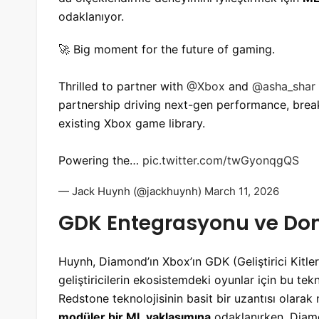
odaklanıyor.
🚀 Big moment for the future of gaming.
Thrilled to partner with
@Xbox
and
@asha_shar
partnership driving next-gen performance, brea
existing Xbox game library.
Powering the…
pic.twitter.com/twGyonqgQS
— Jack Huynh (@jackhuynh)
March 11, 2026
GDK Entegrasyonu ve Don
Huynh, Diamond’ın Xbox’ın GDK (Geliştirici Kitle
geliştiricilerin ekosistemdeki oyunlar için bu tekn
Redstone teknolojisinin basit bir uzantısı olar
modüler bir ML yaklaşımına
odaklanırken, Dia