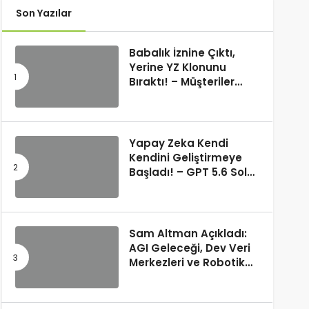
Son Yazılar
Babalık İznine Çıktı,
Yerine YZ Klonunu
Bıraktı! – Müşteriler
Farkı Anlamadı
Yapay Zeka Kendi
Kendini Geliştirmeye
Başladı! – GPT 5.6 Sol
Kendi Kodunu Yazdı
Sam Altman Açıkladı:
AGI Geleceği, Dev Veri
Merkezleri ve Robotik
Devrim! – “Süper Zeka
Herkesin Hakkı”