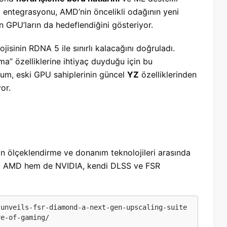
x entegrasyonu, AMD’nin öncelikli odağının yeni
PU’ların da hedeflendiğini gösteriyor.
ojisinin RDNA 5 ile sınırlı kalacağını doğruladı.
a” özelliklerine ihtiyaç duyduğu için bu
rum, eski GPU sahiplerinin güncel
YZ
özelliklerinden
or.
nin ölçeklendirme ve donanım teknolojileri arasında
 hem AMD hem de NVIDIA, kendi DLSS ve FSR
-unveils-fsr-diamond-a-next-gen-upscaling-suite
re-of-gaming/