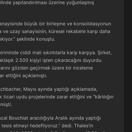
inde yapılandırılması üzerine yoğunlaşmış
anayisinde büyük bir birleşme ve konsolidasyonun
 ve uzay sanayisinin, küresel rekabete karşı daha
ekiyor.” şeklinde konuştu.
minde ciddi mali sıkıntılarla karşı karşıya. Şirket,
laşık 2.500 kişiyi işten çıkaracağını duyurdu.
arını gözden geçirmek üzere bir inceleme
r ettiğini açıklamıştı.
schbacher, Mayıs ayında yaptığı açıklamada,
icari uydu projelerinde zarar ettiğini ve “kârlılığın
mişti.
l Bouchiat aracılığıyla Aralık ayında yaptığı
tesis etmeyi hedefliyoruz.” dedi. Thales’in