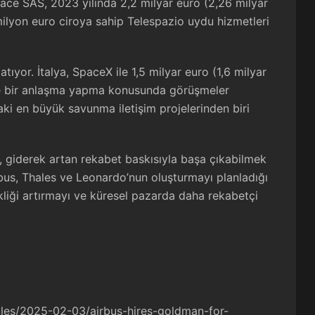
pace SAS, 2023 yılında 2,2 milyar euro (2,26 milyar
00 milyon euro ciroya sahip Telespazio uydu hizmetleri
tıyor. İtalya, SpaceX ile 1,5 milyar euro (1,6 milyar
rine bir anlaşma yapma konusunda görüşmeler
ki en büyük savunma iletişim projelerinden biri
, giderek artan rekabet baskısıyla başa çıkabilmek
Airbus, Thales ve Leonardo’nun oluşturmayı planladığı
rkliği artırmayı ve küresel pazarda daha rekabetçi
les/2025-02-03/airbus-hires-goldman-for-