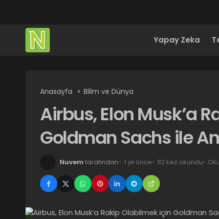
Yapay Zeka
T
Anasayfa
Bilim ve Dünya
Airbus, Elon Musk’a R
Goldman Sachs ile An
Nuvem
tarafından
1 yıl önce
112 kez okundu
Oku