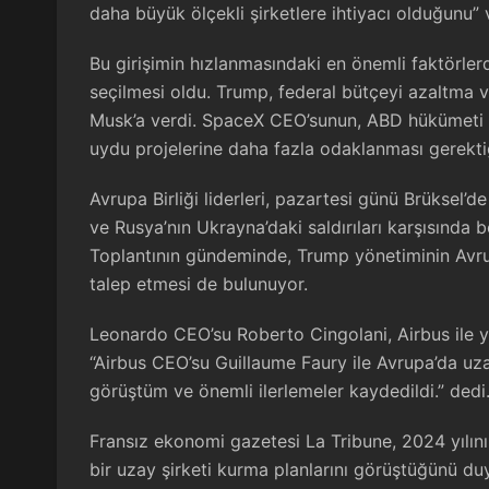
daha büyük ölçekli şirketlere ihtiyacı olduğunu” 
Bu girişimin hızlanmasındaki en önemli faktörle
seçilmesi oldu. Trump, federal bütçeyi azaltma v
Musk’a verdi. SpaceX CEO’sunun, ABD hükümeti il
uydu projelerine daha fazla odaklanması gerekti
Avrupa Birliği liderleri, pazartesi günü Brüksel’
ve Rusya’nın Ukrayna’daki saldırıları karşısında 
Toplantının gündeminde, Trump yönetiminin Avru
talep etmesi de bulunuyor.
Leonardo CEO’su Roberto Cingolani, Airbus ile yür
“Airbus CEO’su Guillaume Faury ile Avrupa’da uzay
görüştüm ve önemli ilerlemeler kaydedildi.” dedi
Fransız ekonomi gazetesi La Tribune, 2024 yılın
bir uzay şirketi kurma planlarını görüştüğünü duy