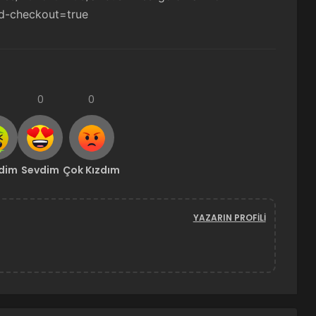
d-checkout=true
0
0
ndim
Sevdim
Çok Kızdım
YAZARIN PROFILI