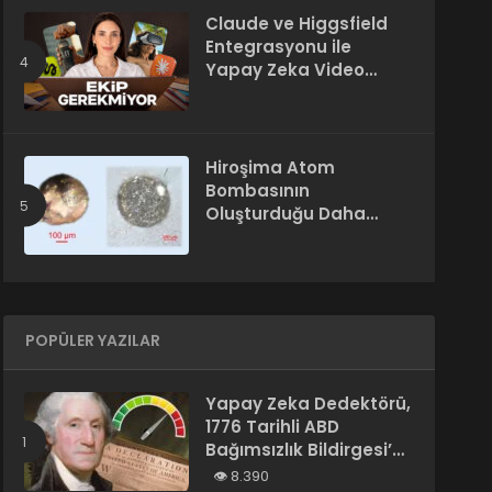
Claude ve Higgsfield
Entegrasyonu ile
Yapay Zeka Video
Üretimi
Hiroşima Atom
Bombasının
Oluşturduğu Daha
Önce Bilinmeyen Bir
Madde Keşfedildi
POPÜLER YAZILAR
Yapay Zeka Dedektörü,
1776 Tarihli ABD
Bağımsızlık Bildirgesi’ni
“Yapay Zeka
8.390