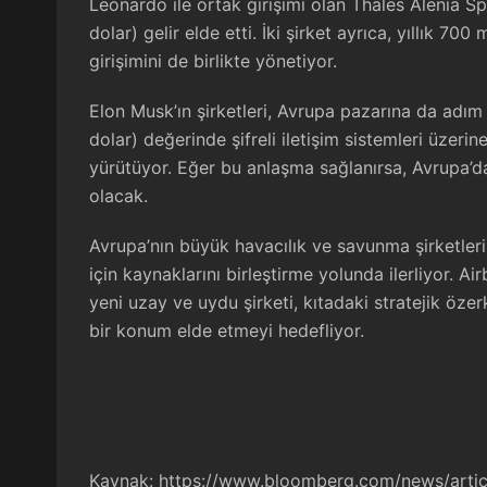
Leonardo ile ortak girişimi olan Thales Alenia S
dolar) gelir elde etti. İki şirket ayrıca, yıllık 7
girişimini de birlikte yönetiyor.
Elon Musk’ın şirketleri, Avrupa pazarına da adım a
dolar) değerinde şifreli iletişim sistemleri üze
yürütüyor. Eğer bu anlaşma sağlanırsa, Avrupa’da
olacak.
Avrupa’nın büyük havacılık ve savunma şirketleri
için kaynaklarını birleştirme yolunda ilerliyor. 
yeni uzay ve uydu şirketi, kıtadaki stratejik öze
bir konum elde etmeyi hedefliyor.
Kaynak:
https://www.bloomberg.com/news/artic