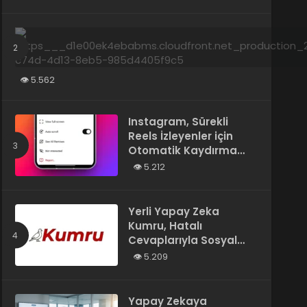
Tarafından Yazılmış”
Olarak Tanımladı
5.562
Instagram, Sürekli
Reels İzleyenler için
Otomatik Kaydırma
Özelliğini Test Ediyor
5.212
Yerli Yapay Zeka
Kumru, Hatalı
Cevaplarıyla Sosyal
Medyada Gündem
5.209
Oldu
Yapay Zekaya