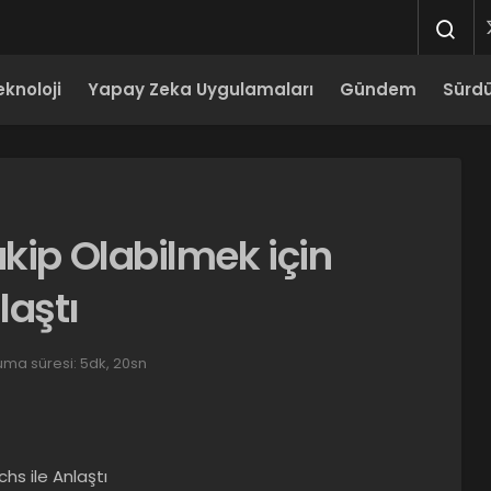
eknoloji
Yapay Zeka Uygulamaları
Gündem
Sürdür
akip Olabilmek için
laştı
ma süresi: 5dk, 20sn