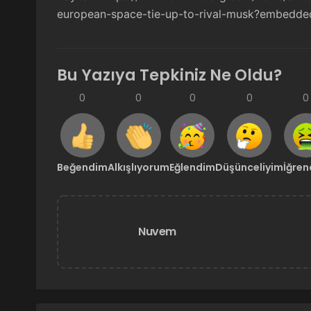
european-space-tie-up-to-rival-musk?embedde
Bu Yazıya Tepkiniz Ne Oldu?
0
0
0
0
0
Beğendim
Alkışlıyorum
Eğlendim
Düşünceliyim
İğre
Nuvem