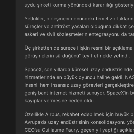
uydu şirketi kurma yönündeki kararlılığı gösteriy
Yetkililer, birleşmenin önündeki temel zorlukları
süreçler ve antitröst yasaları olduğuna dikkat çe
askeri ve sivil sözleşmelerin entegrasyonu da tart
Üç şirketten de sürece ilişkin resmi bir açıklam
görüşmelerin sürdüğünü” teyit etmekle yetindi.
SpaceX, son yıllarda küresel uzay endüstrisinde
hizmetlerinde en büyük oyuncu haline geldi. NASA
insanlı hem insansız uzay görevleri gerçekleştire
geniş bant internet hizmeti sunuyor. SpaceX’in bu
kayıplar vermesine neden oldu.
Özellikle Airbus, rekabet edebilmek için büyük b
Avrupa’da uzay endüstrisinin konsolidasyonu yönü
CEO’su Guillaume Faury, geçen yıl yaptığı açıkl