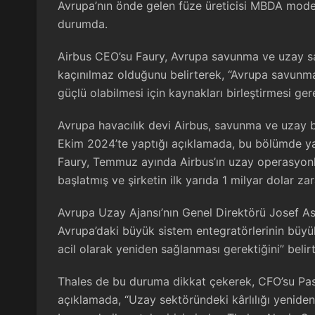
Avrupa’nın önde gelen füze üreticisi MBDA model
durumda.
Airbus CEO’su Faury, Avrupa savunma ve uzay s
kaçınılmaz olduğunu belirterek, “Avrupa savunma
güçlü olabilmesi için kaynakları birleştirmesi ger
Avrupa havacılık devi Airbus, savunma ve uzay biri
Ekim 2024’te yaptığı açıklamada, bu bölümde yak
Faury, Temmuz ayında Airbus’ın uzay operasyonl
başlatmış ve şirketin ilk yarıda 1 milyar dolar zara
Avrupa Uzay Ajansı’nın Genel Direktörü Josef A
Avrupa’daki büyük sistem entegratörlerinin büyük t
acil olarak yeniden sağlanması gerektiğini” belirt
Thales de bu duruma dikkat çekerek, CFO’su Pasca
açıklamada, “Uzay sektöründeki kârlılığı yeniden 