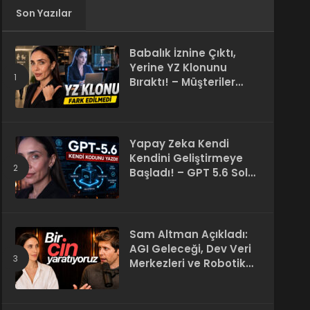
Son Yazılar
Babalık İznine Çıktı,
Yerine YZ Klonunu
Bıraktı! – Müşteriler
Farkı Anlamadı
Yapay Zeka Kendi
Kendini Geliştirmeye
Başladı! – GPT 5.6 Sol
Kendi Kodunu Yazdı
Sam Altman Açıkladı:
AGI Geleceği, Dev Veri
Merkezleri ve Robotik
Devrim! – “Süper Zeka
Herkesin Hakkı”