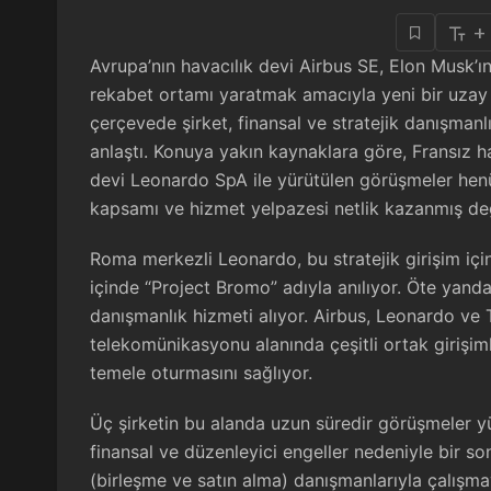
+
Avrupa’nın havacılık devi Airbus SE, Elon Musk’ın
rekabet ortamı yaratmak amacıyla yeni bir uzay v
çerçevede şirket, finansal ve stratejik danışman
anlaştı. Konuya yakın kaynaklara göre, Fransız h
devi Leonardo SpA ile yürütülen görüşmeler henü
kapsamı ve hizmet yelpazesi netlik kazanmış değ
Roma merkezli Leonardo, bu stratejik girişim için 
içinde “Project Bromo” adıyla anılıyor. Öte yandan
danışmanlık hizmeti alıyor. Airbus, Leonardo ve 
telekomünikasyonu alanında çeşitli ortak girişim
temele oturmasını sağlıyor.
Üç şirketin bu alanda uzun süredir görüşmeler yü
finansal ve düzenleyici engeller nedeniyle bir s
(birleşme ve satın alma) danışmanlarıyla çalışm