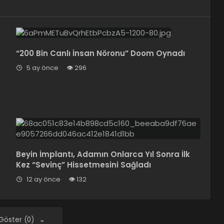
“200 Bin Canlı İnsan Nöronu” Doom Oynadı
5 ay önce
296
Beyin İmplantı, Adamın Onlarca Yıl Sonra İlk
Kez “Sevinç” Hissetmesini Sağladı
12 ay önce
132
 Göster (0)