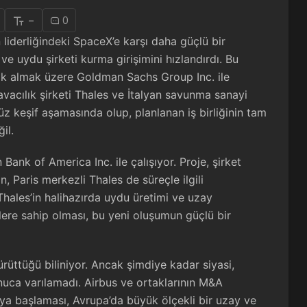
-
0
 liderliğindeki SpaceX’e karşı daha güçlü bir
e uydu şirketi kurma girişimini hızlandırdı. Bu
lık almak üzere Goldman Sachs Group Inc. ile
avacılık şirketi Thales ve İtalyan savunma sanayi
z keşif aşamasında olup, planlanan iş birliğinin tam
il.
Bank of America Inc. ile çalışıyor. Proje, şirket
, Paris merkezli Thales de süreçle ilgili
Thales’in halihazırda uydu üretimi ve uzay
lere sahip olması, bu yeni oluşumun güçlü bir
rüttüğü biliniyor. Ancak şimdiye kadar siyasi,
onuca varılamadı. Airbus ve ortaklarının M&A
aya başlaması, Avrupa’da büyük ölçekli bir uzay ve