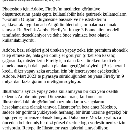
Photoshop için Adobe, Firefly’ın metinden görüntüye
oluşturucusunu geniş çapta kullanılabilir hale getirerek kullanıcıların
“Görüntü Oluştur” düğmesine basarak ve ne istediklerini
açıklayarak uygulamada AI görüntüleri oluşturmalarına olanak
tanıyor. Bu özellik Adobe Firefly’ın Image 3 Foundation modeli
tarafından destekleniyor ve daha önce yalnızca beta olarak
kullanılabiliyordu.
Adobe, bazı rakipleri gibi üretken yapay zeka için premium abonelik
talep etmese de, hala geri dönüşler görüyor. Şirket son kazanç
çağrısında, müşterilerin Firefly için daha fazla üretken kredi elde
etmek amacıyla daha pahalı planlara geçtiğini söyledi. (Bir jeneratif
kredi, diğer yapay zeka araçları için bir jenerasyona eşdeğerdir.)
Adobe, Mart 2023’te piyasaya sürüldüğünden bu yana Firefly’ın 9
milyardan fazla görüntü ürettiğini söylüyor.
Illustrator’a ayrıca yapay zeka kullanmayan bir dizi yeni özellik
eklendi. Adobe’nin yeni Dimension aracı, kullanıcıların
Illustrator’daki bir görüntünün uzunluklarını ve açılarını
hesaplamasına olanak tanıyor. Illustrator’ın beta aracı Mockup,
sadece bir görüntü yükleyerek herhangi bir ürün üzerine gerçekçi bir
logo yerleştirmenize olanak tanıyor. Daha önce Mockup yalnızca
önceden belirlenmiş bir dizi görsel üzerine logo yerleştirmenize izin
veriyordu. Retype ile Illustrator yazı tiplerini tanıyabiliyor,