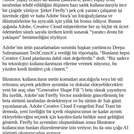
tarafından tehdit edildiğini düşünen bazı sadık kullanıcılarıyla ince
bir çizgide yürüyor. Şirket Firefly’ı pek çok yaratıcı çalışanın işi
üzerinde eğitti ve hatta Adobe Stock’un fotoğrafçılarına ve
illüstratörlerine bu ayrıcalık için yıllık bir bonus ödüyor. Bunun
ışığında Adobe, Creative Cloud müşterilerine her ay hiçbir ek ücret
ödemeden sınırlı sayıda üretken kredi sunarak “yaratıcı dostu bir
yaklaşım” benimsediğini söylüyor.
Adobe’nin ürün pazarlamadan sorumlu başkan yardımcısı Deepa
Subramaniam TechCrunch’a verdiği bir röportajda, “Bunların hepsi
Creative Cloud planlarına dahil olan değerlerdir,” dedi. “Biz sadece
bu teknolojiyi kullanıcılarımızın ellerine vermek istiyoruz, bu
yüzden kredi limitleri çok cömert.”
Illustrator, kullanıcıların metin komutları aracılığıyla veya bir stil
referansı seçerek şekillere ayrıntılar ve dokular ekleyebilecekleri
yeni bir araç olan “Generative Shape Fill ”i beta olarak yayınlıyor.
Bu özellik, Adobe’nin Firefly Vector modelinin güncellenmiş bir
beta sürümü tarafından destekleniyor ve bu sürüm de Salı günü
yayınlanacak. Adobe Creative Cloud Evangelisti Paul Trani bir
demoda, yeni özelliğin bir içerik oluşturucunun ne kadar ayrıntı
ekleyebileceğini seçmek için kaydırıcılarla birlikte nasıl geldiğini
gösterdi. Firefly bu ayrıntıları oluşturduktan sonra Illustrator
kullanıcının bunları düzenlemesine izin veriyor; bu da onu çoğu AI
görüntü oluşturucudan ayırıyor.