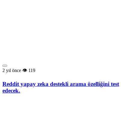
2 yıl önce
119
Reddit yapay zeka destekli arama özelliğini test
edecek.