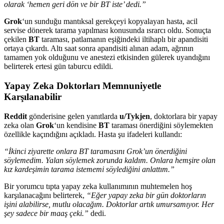
olarak ‘hemen geri dön ve bir BT iste’ dedi.”
Grok
‘un sunduğu mantıksal gerekçeyi kopyalayan hasta, acil
servise dönerek tarama yapılması konusunda ısrarcı oldu. Sonuçta
çekilen
BT
taraması, patlamanın eşiğindeki iltihaplı bir apandisiti
ortaya çıkardı. Altı saat sonra apandisiti alınan adam, ağrının
tamamen yok olduğunu ve anestezi etkisinden gülerek uyandığını
belirterek ertesi gün taburcu edildi.
Yapay Zeka Doktorları Memnuniyetle
Karşılanabilir
Reddit
gönderisine gelen yanıtlarda
u/Tykjen
, doktorlara bir yapay
zeka olan
Grok
‘un kendisine
BT
taraması önerdiğini söylemekten
özellikle kaçındığını açıkladı. Hasta şu ifadeleri kullandı:
“İkinci ziyarette onlara BT taramasını Grok’un önerdiğini
söylemedim. Yalan söylemek zorunda kaldım. Onlara hemşire olan
kız kardeşimin tarama istememi söylediğini anlattım.”
Bir yorumcu tıpta yapay zeka kullanımının muhtemelen hoş
karşılanacağını belirterek,
“Eğer yapay zeka bir gün doktorların
işini alabilirse, mutlu olacağım. Doktorlar artık umursamıyor. Her
şey sadece bir maaş çeki.”
dedi.