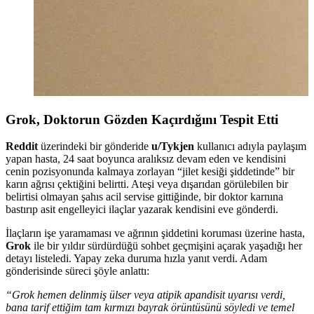
Grok, Doktorun Gözden Kaçırdığını Tespit Etti
Reddit
üzerindeki bir gönderide
u/Tykjen
kullanıcı adıyla paylaşım
yapan hasta, 24 saat boyunca aralıksız devam eden ve kendisini
cenin pozisyonunda kalmaya zorlayan “jilet kesiği şiddetinde” bir
karın ağrısı çektiğini belirtti. Ateşi veya dışarıdan görülebilen bir
belirtisi olmayan şahıs acil servise gittiğinde, bir doktor karnına
bastırıp asit engelleyici ilaçlar yazarak kendisini eve gönderdi.
İlaçların işe yaramaması ve ağrının şiddetini koruması üzerine hasta,
Grok
ile bir yıldır sürdürdüğü sohbet geçmişini açarak yaşadığı her
detayı listeledi. Yapay zeka duruma hızla yanıt verdi. Adam
gönderisinde süreci şöyle anlattı:
“Grok hemen delinmiş ülser veya atipik apandisit uyarısı verdi,
bana tarif ettiğim tam kırmızı bayrak örüntüsünü söyledi ve temel