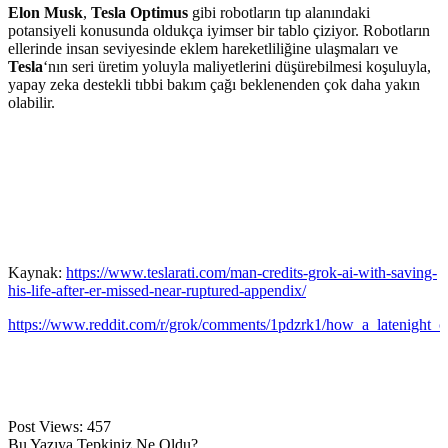
Elon Musk
,
Tesla Optimus
gibi robotların tıp alanındaki
potansiyeli konusunda oldukça iyimser bir tablo çiziyor. Robotların
ellerinde insan seviyesinde eklem hareketliliğine ulaşmaları ve
Tesla
‘nın seri üretim yoluyla maliyetlerini düşürebilmesi koşuluyla,
yapay zeka destekli tıbbi bakım çağı beklenenden çok daha yakın
olabilir.
Kaynak:
https://www.teslarati.com/man-credits-grok-ai-with-saving-
his-life-after-er-missed-near-ruptured-appendix/
https://www.reddit.com/r/grok/comments/1pdzrk1/how_a_latenight_
Post Views:
457
Bu Yazıya Tepkiniz Ne Oldu?