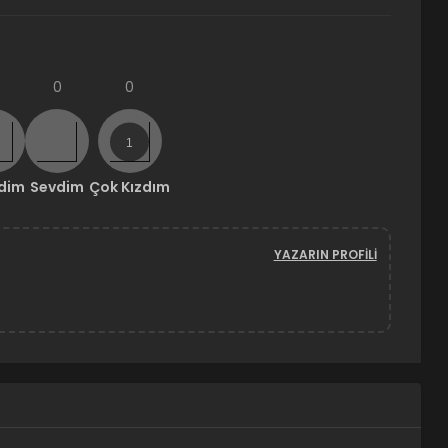
0
0
ndim
Sevdim
Çok Kızdım
YAZARIN PROFILI