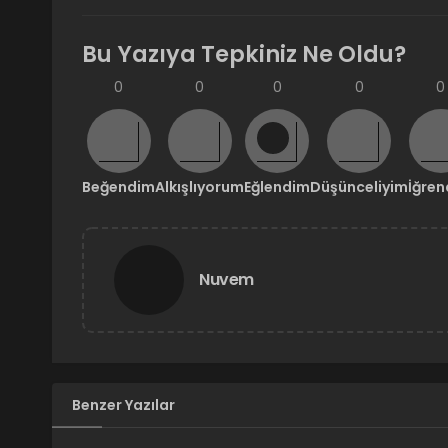
Bu Yazıya Tepkiniz Ne Oldu?
0
0
0
0
0
Beğendim
Alkışlıyorum
Eğlendim
Düşünceliyim
İğre
Nuvem
Benzer Yazılar