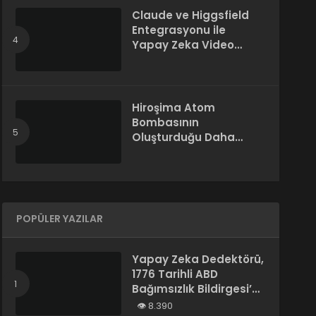
Claude ve Higgsfield
Entegrasyonu ile
Yapay Zeka Video
Üretimi
Hiroşima Atom
Bombasının
Oluşturduğu Daha
Önce Bilinmeyen Bir
Madde Keşfedildi
POPÜLER YAZILAR
Yapay Zeka Dedektörü,
1776 Tarihli ABD
Bağımsızlık Bildirgesi’ni
“Yapay Zeka
8.390