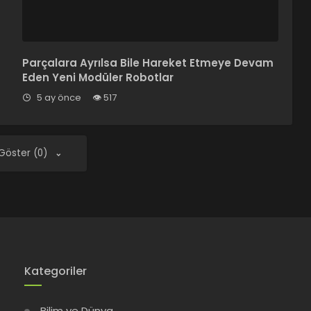
Parçalara Ayrılsa Bile Hareket Etmeye Devam
Eden Yeni Modüler Robotlar
5 ay önce
517
 Göster (0)
Kategoriler
Bilim ve Dünya