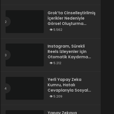
Tarafından Yazılmış”
Olarak Tanımladı
Grok’ta Cinselleştirilmiş
İçerikler Nedeniyle
Görsel Oluşturma
Kısıtlandı
5.562
Instagram, Sürekli
Reels İzleyenler için
Otomatik Kaydırma
Özelliğini Test Ediyor
5.212
Yerli Yapay Zeka
Kumru, Hatalı
Cevaplarıyla Sosyal
Medyada Gündem
5.209
Oldu
Yapay Zekaya