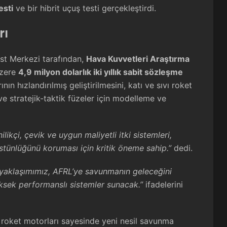
esti
ve bir hibrit uçuş testi gerçekleştirdi.
rı
st Merkezi tarafından,
Hava Kuvvetleri Araştırma
üzere
4,9 milyon dolarlık iki yıllık sabit sözleşme
nın hızlandırılmış geliştirilmesini, katı ve sıvı roket
ve stratejik-taktik füzeler için modelleme ve
ilikçi, çevik ve uygun maliyetli itki sistemleri,
üstünlüğünü koruması için kritik öneme sahip.”
dedi.
ü yaklaşımımız, AFRL’ye savunmanın geleceğini
yüksek performanslı sistemler sunacak.”
ifadelerini
atı roket motorları sayesinde yeni nesil savunma