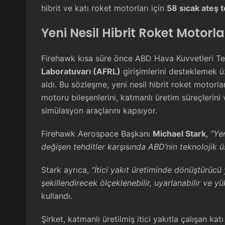
hibrit ve katı roket motorları için
58 sıcak ateş t
Yeni Nesil Hibrit Roket Motorla
Firehawk kısa süre önce ABD Hava Kuvvetleri Te
Laboratuvarı (AFRL)
girişimlerini desteklemek 
aldı. Bu sözleşme, yeni nesil hibrit roket motorları
motoru bileşenlerini, katmanlı üretim süreçlerini 
simülasyon araçlarını kapsıyor.
Firehawk Aerospace Başkanı
Michael Stark
,
“Yen
değişen tehditler karşısında ABD’nin teknolojik 
Stark ayrıca,
“İtici yakıt üretiminde dönüştürüc
şekillendirecek ölçeklenebilir, uyarlanabilir ve 
kullandı.
Şirket, katmanlı üretilmiş itici yakıtla çalışan k