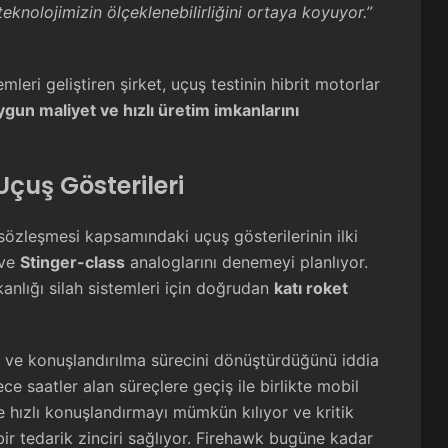
teknolojimizin ölçeklenebilirliğini ortaya koyuyor.”
leri geliştiren şirket, uçuş testinin hibrit motorlar
uygun maliyet ve hızlı üretim imkanlarını
çuş Gösterileri
sözleşmesi kapsamındaki uçuş gösterilerinin ilki
ve
Stinger-class
analoglarını denemeyi planlıyor.
lığı silah sistemleri için doğrudan
katı roket
tim ve konuşlandırılma sürecini dönüştürdüğünü iddia
e saatler alan süreçlere geçiş ile birlikte mobil
e hızlı konuşlandırmayı mümkün kılıyor ve kritik
ir tedarik zinciri sağlıyor. Firehawk bugüne kadar