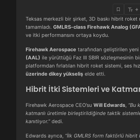
+
Teksas merkezli bir şirket, 3D baskı hibrit roket 
tamamladı.
GMLRS-class Firehawk Analog (GF
ve itki performansını ortaya koydu.
Firehawk Aerospace
tarafından geliştirilen yeni
(AAL)
ile yürüttüğü Faz III SBIR sözleşmesinin bi
platformdan fırlatılan hibrit roket sistemi, ses hı
üzerinde dikey yükseliş
elde etti.
Hibrit İtki Sistemleri ve Katma
Firehawk Aerospace CEO’su
Will Edwards
,
“Bu k
katmanlı üretimle birleştirildiğinde taktik siste
kanıtlıyor.”
dedi.
Edwards ayrıca,
“İlk GMLRS form faktörlü hibrit i