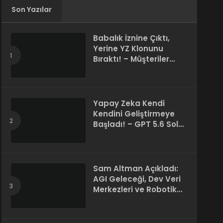
Son Yazılar
Babalık İznine Çıktı,
Yerine YZ Klonunu
Bıraktı! – Müşteriler
Farkı Anlamadı
Yapay Zeka Kendi
Kendini Geliştirmeye
Başladı! – GPT 5.6 Sol
Kendi Kodunu Yazdı
Sam Altman Açıkladı:
AGI Geleceği, Dev Veri
Merkezleri ve Robotik
Devrim! – “Süper Zeka
Herkesin Hakkı”