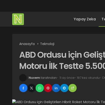
Yapay Zeka
T
Anasayfa
Teknoloji
ABD Ordusu için Gelişti
Motoru İlk Testte 5.50
Nuvem
tarafından
11 ay önce
197 kez okundu
O