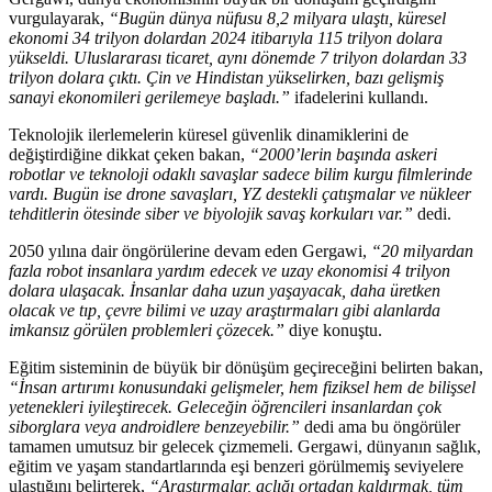
vurgulayarak,
“Bugün dünya nüfusu 8,2 milyara ulaştı, küresel
ekonomi 34 trilyon dolardan 2024 itibarıyla 115 trilyon dolara
yükseldi. Uluslararası ticaret, aynı dönemde 7 trilyon dolardan 33
trilyon dolara çıktı. Çin ve Hindistan yükselirken, bazı gelişmiş
sanayi ekonomileri gerilemeye başladı.”
ifadelerini kullandı.
Teknolojik ilerlemelerin küresel güvenlik dinamiklerini de
değiştirdiğine dikkat çeken bakan,
“2000’lerin başında askeri
robotlar ve teknoloji odaklı savaşlar sadece bilim kurgu filmlerinde
vardı. Bugün ise drone savaşları, YZ destekli çatışmalar ve nükleer
tehditlerin ötesinde siber ve biyolojik savaş korkuları var.”
dedi.
2050 yılına dair öngörülerine devam eden Gergawi,
“20 milyardan
fazla robot insanlara yardım edecek ve uzay ekonomisi 4 trilyon
dolara ulaşacak. İnsanlar daha uzun yaşayacak, daha üretken
olacak ve tıp, çevre bilimi ve uzay araştırmaları gibi alanlarda
imkansız görülen problemleri çözecek.”
diye konuştu.
Eğitim sisteminin de büyük bir dönüşüm geçireceğini belirten bakan,
“İnsan artırımı konusundaki gelişmeler, hem fiziksel hem de bilişsel
yetenekleri iyileştirecek. Geleceğin öğrencileri insanlardan çok
siborglara veya androidlere benzeyebilir.”
dedi ama bu öngörüler
tamamen umutsuz bir gelecek çizmemeli. Gergawi, dünyanın sağlık,
eğitim ve yaşam standartlarında eşi benzeri görülmemiş seviyelere
ulaştığını belirterek,
“Araştırmalar, açlığı ortadan kaldırmak, tüm