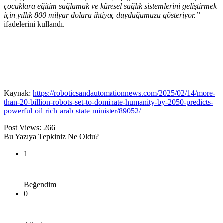
çocuklara eğitim sağlamak ve küresel sağlık sistemlerini geliştirmek
için yıllık 800 milyar dolara ihtiyaç duyduğumuzu gösteriyor.”
ifadelerini kullandı.
Kaynak:
https://roboticsandautomationnews.com/2025/02/14/more-
than-20-billion-robots-set-to-dominate-humanity-by-2050-predicts-
powerful-oil-rich-arab-state-minister/89052/
Post Views:
266
Bu Yazıya Tepkiniz Ne Oldu?
1
Beğendim
0