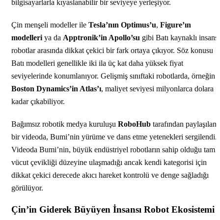
bilgisayarlarla kıyaslanabilir bir seviyeye yerleşiyor.
Çin menşeli modeller ile
Tesla’nın Optimus’u
,
Figure’ın
modelleri
ya da
Apptronik’in Apollo’su
gibi Batı kaynaklı insansı
robotlar arasında dikkat çekici bir fark ortaya çıkıyor. Söz konusu
Batı modelleri genellikle iki ila üç kat daha yüksek fiyat
seviyelerinde konumlanıyor. Gelişmiş sınıftaki robotlarda, örneğin
Boston Dynamics’in Atlas’ı
, maliyet seviyesi milyonlarca dolara
kadar çıkabiliyor.
Bağımsız robotik medya kuruluşu
RoboHub
tarafından paylaşılan
bir videoda, Bumi’nin yürüme ve dans etme yetenekleri sergilendi.
Videoda Bumi’nin, büyük endüstriyel robotların sahip olduğu tam
vücut çevikliği düzeyine ulaşmadığı ancak kendi kategorisi için
dikkat çekici derecede akıcı hareket kontrolü ve denge sağladığı
görülüyor.
Çin’in Giderek Büyüyen İnsansı Robot Ekosistemi