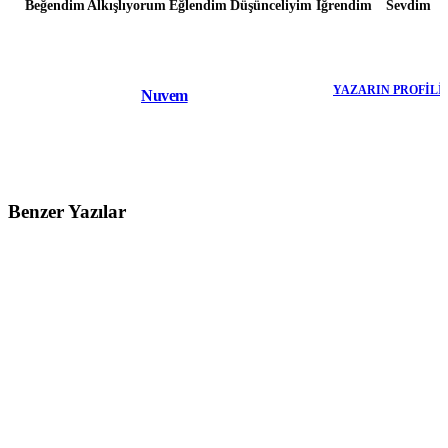
Beğendim
Alkışlıyorum
Eğlendim
Düşünceliyim
İğrendim
Sevdim
YAZARIN PROFILI
Nuvem
Benzer Yazılar