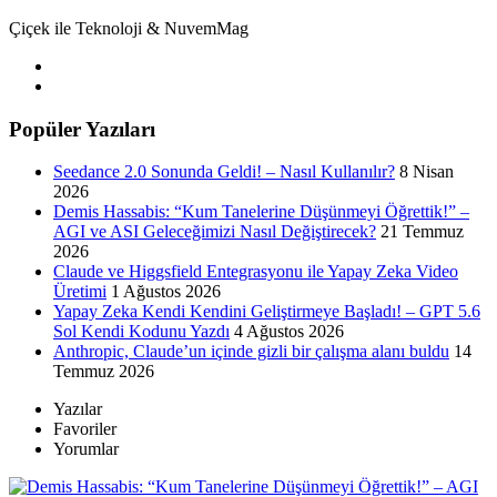
Çiçek ile Teknoloji & NuvemMag
Popüler Yazıları
Seedance 2.0 Sonunda Geldi! – Nasıl Kullanılır?
8 Nisan
2026
Demis Hassabis: “Kum Tanelerine Düşünmeyi Öğrettik!” –
AGI ve ASI Geleceğimizi Nasıl Değiştirecek?
21 Temmuz
2026
Claude ve Higgsfield Entegrasyonu ile Yapay Zeka Video
Üretimi
1 Ağustos 2026
Yapay Zeka Kendi Kendini Geliştirmeye Başladı! – GPT 5.6
Sol Kendi Kodunu Yazdı
4 Ağustos 2026
Anthropic, Claude’un içinde gizli bir çalışma alanı buldu
14
Temmuz 2026
Yazılar
Favoriler
Yorumlar